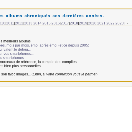
s albums chroniqués ces dernières années:
010
|
2011
|
2012
|
2013
|
2014
|
2015
|
2016
|
2017
|
2018
|
2019
|
2020
|
2021
|
2022
|
2023
| }
s meilleurs albums
ées, mois par mois, émoi après émoi (et ce depuis 2005)
 valent le détour...
ur vos smartphones...
vos smartphones
 morceaux de référence, la compile des compiles
es bien plus personnelles
 son fait d'images... (
Enfin, si votre connexion vous le permet
)