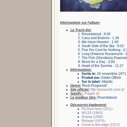
Informations sur l'album:
La Track-list:
Roundabout - 8:30
Cans and Brahms - 1:38
We Have Heaven - 1:40
South Side of the Sky - 8:02
Five Per Cent for Nothing - 0:
Long Distance Runaround - 3
The Fish (Shindleria Praematu
Mood for a Day - 3:00
Heart of the Sunrise - 11:27
Informations:
Sortie le:
26 novembre 1971
Produit par:
Eddie Offord
Sur le label:
Atlantic
Genre:
Rock Progressif
Site officiel:
http://yesworld.com/
Spotify :
Fragile
Le meilleur titre:
Roundabout
Découvrez également:
Fly from here (2011)
90125 (1983)
Drama (1980)
Relayer (1974)
Close to the edge (1972)