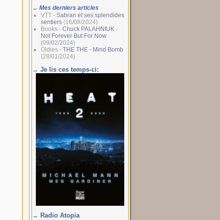
→ Mes derniers articles
VTT -
Sabran et ses splendides
sentiers
(16/08/2024)
Books -
Chuck PALAHNIUK -
Not Forever But For Now
(09/02/2024)
Oldies -
THE THE - Mind Bomb
(28/01/2024)
→ Je lis ces temps-ci:
→ Radio Atopia