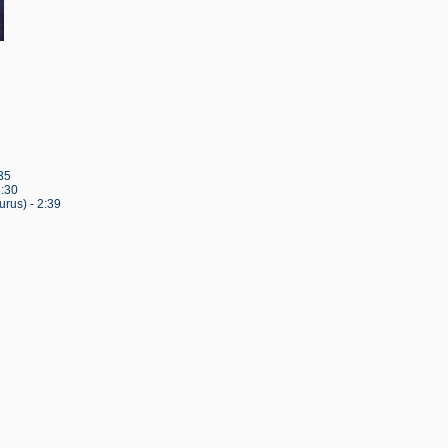
35
:30
rus) - 2:39