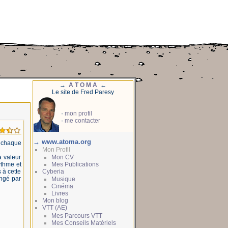
→
A T O M A
←
Le site de Fred Paresy
·
mon profil
·
me contacter
→ www.atoma.org
ù chaque
Mon Profil
a valeur
Mon CV
ythme et
Mes Publications
 à cette
Cyberia
ingé par
Musique
Cinéma
Livres
Mon blog
VTT (AE)
Mes Parcours VTT
Mes Conseils Matériels