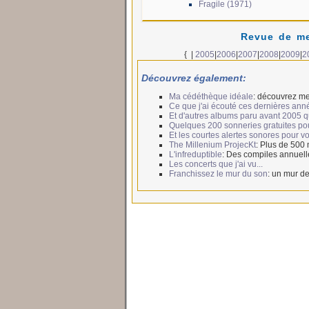
Fragile (1971)
Revue de me
{
|
2005
|
2006
|
2007
|
2008
|
2009
|
2
Découvrez également:
Ma cédéthèque idéale
: découvrez me
Ce que j'ai écouté ces dernières ann
Et d'autres albums paru avant 2005 qui
Quelques 200 sonneries gratuites po
Et les courtes alertes sonores pour 
The Millenium ProjecKt
: Plus de 500
L'infreduptible
: Des compiles annuell
Les concerts que j'ai vu...
Franchissez le mur du son
: un mur de