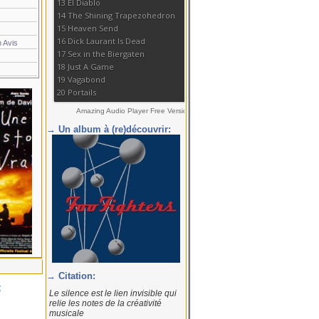
 Avis
→ Un album à (re)découvrir:
→ Citation:
<
Le silence est le lien invisible qui
relie les notes de la créativité
musicale