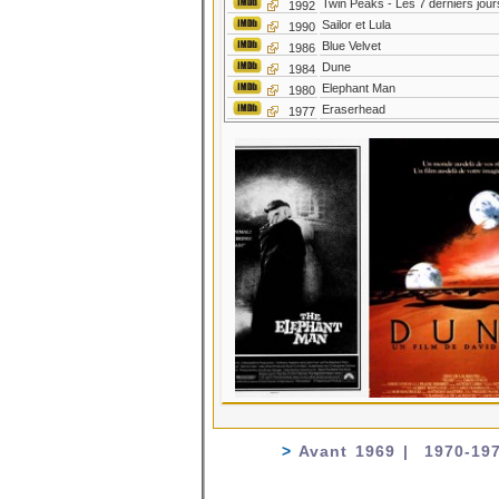
Twin Peaks - Les 7 derniers jou
1992
Sailor et Lula
1990
Blue Velvet
1986
Dune
1984
Elephant Man
1980
Eraserhead
1977
>
Avant 1969 |
1970-19