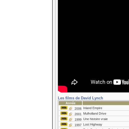
Les films de David Lynch
Année
Inland Empire
2006
Mulholland Drive
2001
Une histoire vraie
1999
Lost Highway
1997