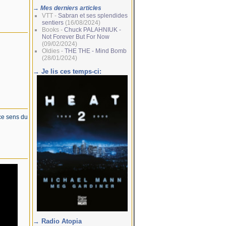
→ Mes derniers articles
VTT -
Sabran et ses splendides
sentiers
(16/08/2024)
Books -
Chuck PALAHNIUK -
Not Forever But For Now
(09/02/2024)
Oldies -
THE THE - Mind Bomb
(28/01/2024)
→ Je lis ces temps-ci:
 ce sens du
→ Radio Atopia