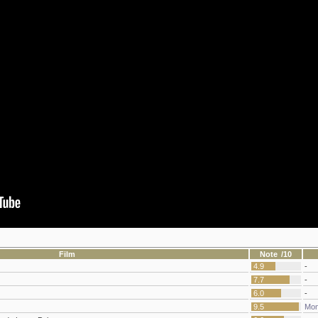
Film
Note /10
4.9
-
7.7
-
6.0
-
9.5
Mon