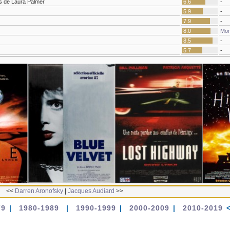
rs de Laura Palmer
6.6
-
5.9
-
7.9
-
8.0
Mon
8.5
-
5.7
-
<<
Darren Aronofsky
|
Jacques Audiard
>>
79
|
1980-1989
|
1990-1999
|
2000-2009
|
2010-2019