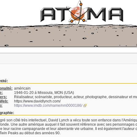
ntité:
onalité:
américain
e:
1946-01-20 á Missoula, MON (USA)
ers:
Réalisateur, scénariste, producteur, acteur, photographe, dessinateur et m
eWeb:
https://www.davidlynch.com/
b:
https://www.imdb.com/name/nm0000186/
graphie:
gré son côté très intellectuel, David Lynch a vécu toute son enfance dans l'Amériq
fonde. Une autre amérique auquel il fait souvent référence avec ses personnages 
re leur racine campagnarde et leur aberrante vie urbaine. Il est également l'auteur d
Twin Peaks au début des années 90.