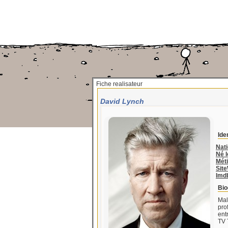
Fiche realisateur
David Lynch
Ide
Nati
Né l
Méti
Sit
Imd
Bio
Mal
pro
ent
TV 