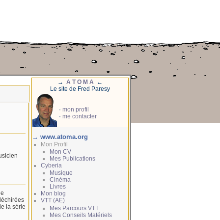
→
A T O M A
←
Le site de Fred Paresy
·
mon profil
·
me contacter
→ www.atoma.org
Mon Profil
Mon CV
usicien
Mes Publications
Cyberia
Musique
Cinéma
Livres
ue
Mon blog
déchirées
VTT (AE)
e la série
Mes Parcours VTT
Mes Conseils Matériels