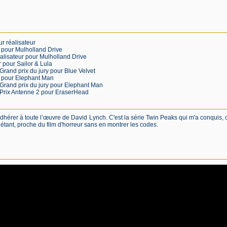
r réalisateur
r pour Mulholland Drive
éalisateur pour Mulholland Drive
 pour Sailor & Lula
 Grand prix du jury pour Blue Velvet
r pour Elephant Man
: Grand prix du jury pour Elephant Man
: Prix Antenne 2 pour EraserHead
adhérer à toute l’œuvre de David Lynch. C'est la série Twin Peaks qui m'a conquis,
quétant, proche du film d'horreur sans en montrer les codes.