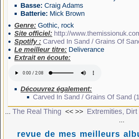
Basse:
Craig Adams
Batterie:
Mick Brown
Genre:
Gothic, rock
Site officiel:
http://www.themissionuk.co
Spotify :
Carved In Sand / Grains Of San
Le meilleur titre:
Deliverance
Extrait en écoute:
Découvrez également:
Carved In Sand / Grains Of Sand (
...
The Real Thing
<< >>
Extremities, Di
...
revue de mes meilleurs al