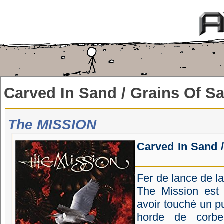
Carved In Sand / Grains Of S
The MISSION
Carved In Sand 
Fer de lance de l
The Mission est
avoir touché un p
horde de corbe