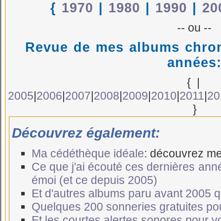
{
1970
|
1980
|
1990
|
20
-- ou --
Revue de mes albums chron
années
{
|
2005
|
2006
|
2007
|
2008
|
2009
|
2010
|
2011
|
20
}
Découvrez également:
Ma cédéthèque idéale
: découvrez me
Ce que j'ai écouté ces dernières ann
émoi (et ce depuis 2005)
Et d'autres albums paru avant 2005 qui
Quelques 200 sonneries gratuites po
Et les courtes alertes sonores pour 