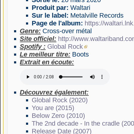
Produit par:
Waltari
Sur le label:
Metalville Records
Page de l'album:
https://waltari.l
Genre:
Cross-over métal
Site officiel:
http://www.waltariband.co
Spotify :
Global Rock
Le meilleur titre:
Boots
Extrait en écoute:
Découvrez également:
Global Rock (2020)
You are (2015)
Below Zero (2010)
The 2nd decade - In the cradle (20
Release Date (2007)