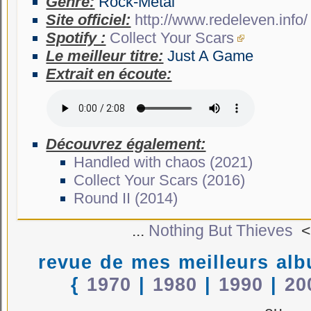
Genre:
Rock-Métal
Site officiel:
http://www.redeleven.info/
Spotify :
Collect Your Scars
Le meilleur titre:
Just A Game
Extrait en écoute:
Découvrez également:
Handled with chaos (2021)
Collect Your Scars (2016)
Round II (2014)
...
Nothing But Thieves
<
revue de mes meilleurs al
{
1970
|
1980
|
1990
|
20