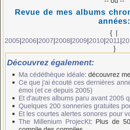
-- ou --
Revue de mes albums chron
années
{
|
2005
|
2006
|
2007
|
2008
|
2009
|
2010
|
2011
|
20
}
Découvrez également:
Ma cédéthèque idéale
: découvrez me
Ce que j'ai écouté ces dernières ann
émoi (et ce depuis 2005)
Et d'autres albums paru avant 2005 qui
Quelques 200 sonneries gratuites po
Et les courtes alertes sonores pour 
The Millenium ProjecKt
: Plus de 5
compile des compiles