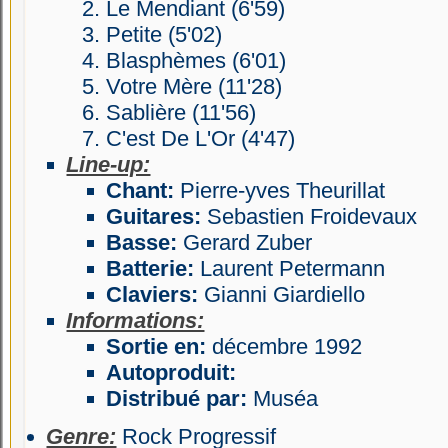
Le Mendiant (6'59)
Petite (5'02)
Blasphèmes (6'01)
Votre Mère (11'28)
Sablière (11'56)
C'est De L'Or (4'47)
Line-up:
Chant:
Pierre-yves Theurillat
Guitares:
Sebastien Froidevaux
Basse:
Gerard Zuber
Batterie:
Laurent Petermann
Claviers:
Gianni Giardiello
Informations:
Sortie en:
décembre 1992
Autoproduit:
Distribué par:
Muséa
Genre:
Rock Progressif