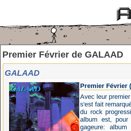
Premier Février
de
GALAAD
GALAAD
Premier Février
Avec leur premier
s'est fait remarq
du rock progress
album est, pour
gageure: album 