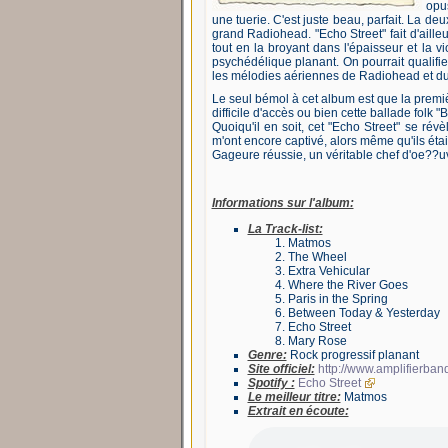
opu
une tuerie. C'est juste beau, parfait. La d
grand Radiohead. "Echo Street" fait d'aille
tout en la broyant dans l'épaisseur et la 
psychédélique planant. On pourrait qualifier
les mélodies aériennes de Radiohead et d
Le seul bémol à cet album est que la premiè
difficile d'accès ou bien cette ballade folk
Quoiqu'il en soit, cet "Echo Street" se ré
m'ont encore captivé, alors même qu'ils éta
Gageure réussie, un véritable chef d'oe??u
Informations sur l'album:
La Track-list:
Matmos
The Wheel
Extra Vehicular
Where the River Goes
Paris in the Spring
Between Today & Yesterday
Echo Street
Mary Rose
Genre:
Rock progressif planant
Site officiel:
http://www.amplifierban
Spotify :
Echo Street
Le meilleur titre:
Matmos
Extrait en écoute: