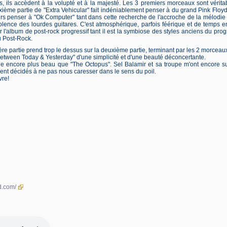
s, ils accèdent à la volupté et à la majesté. Les 3 premiers morceaux sont vérit
euxième partie de "Extra Vehicular" fait indéniablement penser à du grand Pink Floyd
urs penser à "Ok Computer" tant dans cette recherche de l'accroche de la mélodie 
violence des lourdes guitares. C'est atmosphérique, parfois féérique et de temps 
 l'album de post-rock progressif tant il est la symbiose des styles anciens du progr
u Post-Rock.
re partie prend trop le dessus sur la deuxième partie, terminant par les 2 morceaux
 "Between Today & Yesterday" d'une simplicité et d'une beauté déconcertante.
vèle encore plus beau que "The Octopus". Sel Balamir et sa troupe m'ont encore su
ient décidés à ne pas nous caresser dans le sens du poil.
vre!
d.com/