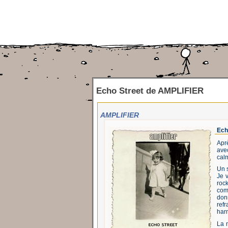
Echo Street
de
AMPLIFIER
AMPLIFIER
Ech
Aprè
ave
calm
Un s
Je v
roc
comm
donn
ref
harm
La m