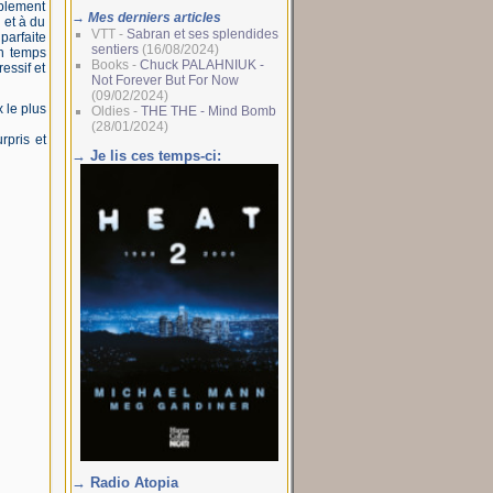
ablement
→ Mes derniers articles
 et à du
VTT -
Sabran et ses splendides
parfaite
sentiers
(16/08/2024)
en temps
Books -
Chuck PALAHNIUK -
essif et
Not Forever But For Now
(09/02/2024)
 le plus
Oldies -
THE THE - Mind Bomb
(28/01/2024)
rpris et
→ Je lis ces temps-ci:
→ Radio Atopia