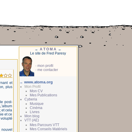
→
A T O M A
←
Le site de Fred Paresy
·
mon profil
·
me contacter
→ www.atoma.org
rnant et
Mon Profil
on, plus
Mon CV
Mes Publications
Cyberia
le post-
Musique
L'album
Cinéma
 et cela
Livres
ie et ce
Mon blog
 volupté
VTT (AE)
Mes Parcours VTT
Mes Conseils Matériels
e nouvel