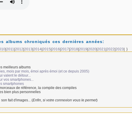
s albums chroniqués ces dernières années:
010
|
2011
|
2012
|
2013
|
2014
|
2015
|
2016
|
2017
|
2018
|
2019
|
2020
|
2021
|
2022
|
2023
| }
s meilleurs albums
ées, mois par mois, émoi après émoi (et ce depuis 2005)
 valent le détour...
ur vos smartphones...
vos smartphones
 morceaux de référence, la compile des compiles
es bien plus personnelles
 son fait d'images... (
Enfin, si votre connexion vous le permet
)