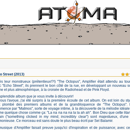
o Street
(2013)
s leur monstrueux (prétentieux!?!) "The Octopus", Amplifier était attendu au tou
c "Echo Street", ils prennent le bon côté de la rue, en développant un nouveau s
e et plus atmosphérique, à la croisée de Radiohead et de Pink Floyd.
plendide album que je vous invite à découvrir!
ous l'avoue, j'ai été surpris à la première écoute de cet album. On est loin du sty
k plombé des premiers albums et de la grandiloquence de "The Octopus". 
ence par "Matmos", sorte de voyage intime, à la découverte de la mélodie idéale;
e quelque chose comme ça: "La na na na na la la ah ah". Bon Dieu que cette litan
rain ("something clicked in my mind; incredibly clear") sont majestueux, d'une
onieuse. Ce morceau est sans doute le plus beau écrit par Sel Balamir.
usique d'Amplifier faisait preuve jusqu'ici d'inspiration et de puissance; avec c