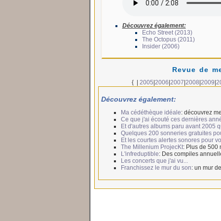
Découvrez également:
Echo Street (2013)
The Octopus (2011)
Insider (2006)
Revue de me
{
|
2005
|
2006
|
2007
|
2008
|
2009
|
2
Découvrez également:
Ma cédéthèque idéale
: découvrez me
Ce que j'ai écouté ces dernières ann
Et d'autres albums paru avant 2005 qui
Quelques 200 sonneries gratuites po
Et les courtes alertes sonores pour 
The Millenium ProjecKt
: Plus de 500
L'infreduptible
: Des compiles annuell
Les concerts que j'ai vu...
Franchissez le mur du son
: un mur de