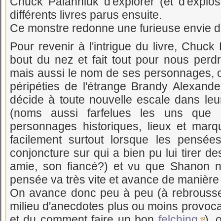
Chuck Palahniuk d'explorer (et d'explo
différents livres parus ensuite.
Ce monstre redonne une furieuse envie de
Pour revenir à l'intrigue du livre, Ch
bout du nez et fait tout pour nous perdr
mais aussi le nom de ses personnages, où 
péripéties de l'étrange Brandy Alexander
décide à toute nouvelle escale dans le
(noms aussi farfelues les uns que 
personnages historiques, lieux et mar
facilement surtout lorsque les pensé
conjoncture sur qui a bien pu lui tirer de
amie, son fiancé?) et vu que Shanon ne
pensée va très vite et avance de manière 
On avance donc peu à peu (à rebrousse p
milieu d'anecdotes plus ou moins provoca
et du comment faire un bon
felching
), 